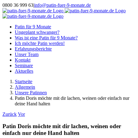
Zum
0800 36 999 63
|
info@patin-fuer-9-monate.de
Inhalt
Facebook
Instagram
WhatsApp
springen
Patin für 9 Monate
Ungeplant schwanger?
Was ist eine Patin für 9 Monate?
Ich möchte Patin werden!
Erfahrungsberichte
Unser Team
Kontakt
Seminare
Aktuelles
Startseite
Allgemein
Unsere Patinnen
Patin Doris möchte mit dir lachen, weinen oder einfach nur
deine Hand halten
Zurück
Vor
Patin Doris möchte mit dir lachen, weinen oder
einfach nur deine Hand halten