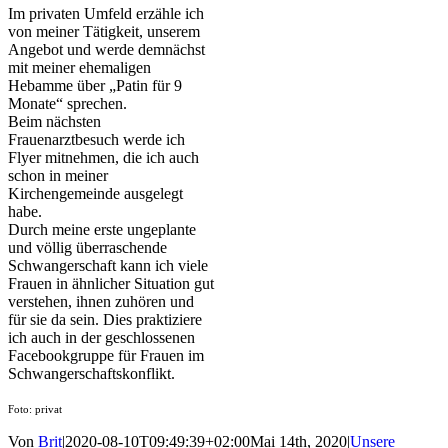
Im privaten Umfeld erzähle ich
von meiner Tätigkeit, unserem
Angebot und werde demnächst
mit meiner ehemaligen
Hebamme über „Patin für 9
Monate“ sprechen.
Beim nächsten
Frauenarztbesuch werde ich
Flyer mitnehmen, die ich auch
schon in meiner
Kirchengemeinde ausgelegt
habe.
Durch meine erste ungeplante
und völlig überraschende
Schwangerschaft kann ich viele
Frauen in ähnlicher Situation gut
verstehen, ihnen zuhören und
für sie da sein. Dies praktiziere
ich auch in der geschlossenen
Facebookgruppe für Frauen im
Schwangerschaftskonflikt.
Foto: privat
Von
Brit
|
2020-08-10T09:49:39+02:00
Mai 14th, 2020
|
Unsere