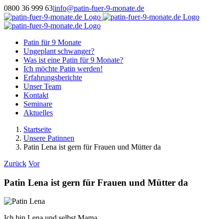
Zum
0800 36 999 63
|
info@patin-fuer-9-monate.de
Inhalt
Facebook
Instagram
WhatsApp
springen
Patin für 9 Monate
Ungeplant schwanger?
Was ist eine Patin für 9 Monate?
Ich möchte Patin werden!
Erfahrungsberichte
Unser Team
Kontakt
Seminare
Aktuelles
Startseite
Unsere Patinnen
Patin Lena ist gern für Frauen und Mütter da
Zurück
Vor
Patin Lena ist gern für Frauen und Mütter da
Ich bin Lena und selbst Mama